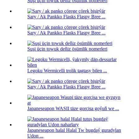
Suşi üçin towuk deňiz ösümlik nomerleri
Sary / Ak Pankko Flasks Flaspy Bree ...
Sary / Ak Pankko Flasks Flaspy Bree ...
Suşi üçin towuk deňiz ösümlik nomerleri
Legoku Wermiçelli trolik tagtasy bilen ...
Sary / Ak Pankko Flasks Flaspy Bree ...
Japaneseapon WASII täze gorçisa goýuň we ...
Japaneseapon halal Halal Tw bugdaý guradylan
Udon ...