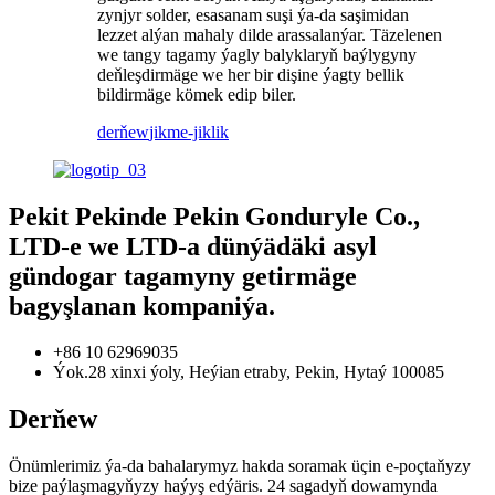
zynjyr solder, esasanam suşi ýa-da saşimidan
lezzet alýan mahaly dilde arassalanýar. Täzelenen
we tangy tagamy ýagly balyklaryň baýlygyny
deňleşdirmäge we her bir dişine ýagty bellik
bildirmäge kömek edip biler.
derňew
jikme-jiklik
Pekit Pekinde Pekin Gonduryle Co.,
LTD-e we LTD-a dünýädäki asyl
gündogar tagamyny getirmäge
bagyşlanan kompaniýa.
+86 10 62969035
Ýok.28 xinxi ýoly, Heýian etraby, Pekin, Hytaý 100085
Derňew
Önümlerimiz ýa-da bahalarymyz hakda soramak üçin e-poçtaňyzy
bize paýlaşmagyňyzy haýyş edýäris. 24 sagadyň dowamynda