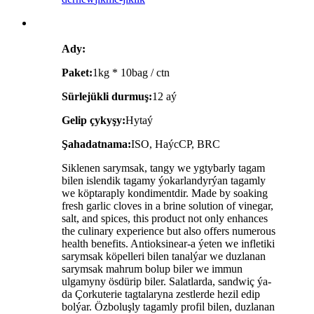
Ady:
Paket:
1kg * 10bag / ctn
Sürlejükli durmuş:
12 aý
Gelip çykyşy:
Hytaý
Şahadatnama:
ISO, HaýcCP, BRC
Siklenen sarymsak, tangy we ygtybarly tagam
bilen islendik tagamy ýokarlandyrýan tagamly
we köptaraply kondimentdir. Made by soaking
fresh garlic cloves in a brine solution of vinegar,
salt, and spices, this product not only enhances
the culinary experience but also offers numerous
health benefits. Antioksinear-a ýeten we infletiki
sarymsak köpelleri bilen tanalýar we duzlanan
sarymsak mahrum bolup biler we immun
ulgamyny ösdürip biler. Salatlarda, sandwiç ýa-
da Çorkuterie tagtalaryna zestlerde hezil edip
bolýar. Özboluşly tagamly profil bilen, duzlanan