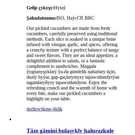
Gelip çykyşy:
Hytaý
Şahadatnama:
ISO, HaýcCP, BRC
Our pickled cucumbers are made from fresh
cucumbers, carefully preserved using traditional
methods. Each slice is soaked in a unique brine
infused with vinegar, garlic, and spices, offering
a crunchy texture with a perfect balance of tangy
and sweet flavors. They are an ideal appetizer, a
delightful addition to salads, or a fantastic
complement to sandwiches. Maşgala
ýygnanyşyklary ýa-da gündelik naharlary üçin,
duzly hyýar, gap-gaçlarymyzy tapawutlandyrýan
tagamlaryňyzy tapawutlandyrar. Enjoy the
refreshing crunch and the warmth of home with
every bite, make our pickled cucumbers a
highlight on your table.
derňew
jikme-jiklik
Täze gämini bulaşykly halurazkule