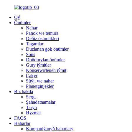
Öý
Önümler
Nahar
Panok we temura
Deňiz ösümlikleri
Tagamlar
Duzlanan gök önümler
Sous
Doňdurylan önümler
Gury iýmitler
Konserwirlenen iýmit
Çakyr
Süýji we nahar
Planetginjekler
Biz hakda
Sergi
Şahadatnamalar
Taryh
Hyzmat
FAQS
Habarlar
Kompaniýanyň habarlary