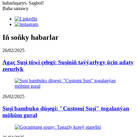
habarlaşarys. Sagbol!
Baha sanawy
Iň soňky habarlar
26/02/2025
Agaç Suşi tüwi çelegi: Suşiniň taýýarlygy üçin adaty
zerurlyk
26/02/2025
Suşi bambuko düşegi: "Customi Suşi" togalanýan
möhüm gural