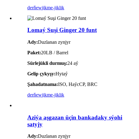
derňew
jikme-jiklik
Lomaý Suşi Ginger 20 funt
Ady:
Duzlanan zynjyr
Paket:
20LB / Barrel
Sürlejükli durmuş:
24 aý
Gelip çykyşy:
Hytaý
Şahadatnama:
ISO, HaýcCP, BRC
derňew
jikme-jiklik
Aziýa aşgazan üçin bankadaky sýohi
satyjy
Ady:
Duzlanan zynjyr