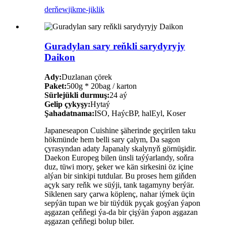
derňew
jikme-jiklik
Guradylan sary reňkli sarydyryjy
Daikon
Ady:
Duzlanan çörek
Paket:
500g * 20bag / karton
Sürlejükli durmuş:
24 aý
Gelip çykyşy:
Hytaý
Şahadatnama:
ISO, HaýcBP, halEyl, Koser
Japaneseapon Cuishine şäherinde geçirilen taku
hökmünde hem belli sary çalym, Da sagon
çyrasyndan adaty Japanaly skalynyň görnüşidir.
Daekon Europeg bilen ünsli taýýarlandy, soňra
duz, tüwi mory, şeker we kän sirkesini öz içine
alýan bir sinkipi tutdular. Bu proses hem giňden
açyk sary reňk we süýji, tank tagamyny berýär.
Siklenen sary çarwa köplenç, nahar iýmek üçin
sepýän tupan we bir tüýdük pyçak goşýan ýapon
aşgazan çeňňegi ýa-da bir çişýän ýapon aşgazan
aşgazan çeňňegi bolup biler.