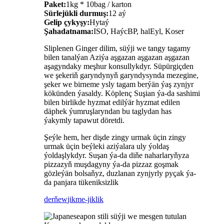
Paket:
1kg * 10bag / karton
Sürlejükli durmuş:
12 aý
Gelip çykyşy:
Hytaý
Şahadatnama:
ISO, HaýcBP, halEyl, Koser
Sliplenen Ginger dilim, süýji we tangy tagamy
bilen tanalýan Aziýa aşgazan aşgazan aşgazan
aşagyndaky meşhur konsullykdyr. Süpürgiçden
we şekeriň garyndynyň garyndysynda mezegine,
şeker we birneme ysly tagam berýän ýaş zynjyr
kökünden ýasaldy. Köplenç Suşian ýa-da sashimi
bilen birlikde hyzmat edilýär hyzmat edilen
däphek ýumruşlaryndan bu taglydan has
ýakymly tapawut döretdi.
Şeýle hem, her dişde zingy urmak üçin zingy
urmak üçin beýleki aziýalara uly ýoldaş
ýoldaşlykdyr. Suşan ýa-da diňe naharlaryňyza
pizzazyň muşdagyny ýa-da pizzaz goşmak
gözleýän bolsaňyz, duzlanan zynjyrly pyçak ýa-
da panjara tükeniksizlik
derňew
jikme-jiklik