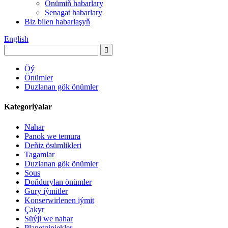
Önümiň habarlary
Senagat habarlary
Biz bilen habarlaşyň
English
Öý
Önümler
Duzlanan gök önümler
Kategoriýalar
Nahar
Panok we temura
Deňiz ösümlikleri
Tagamlar
Duzlanan gök önümler
Sous
Doňdurylan önümler
Gury iýmitler
Konserwirlenen iýmit
Çakyr
Süýji we nahar
Planetginjekler