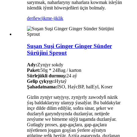
sarymsak, naharlaryny naharlara kowmak isleýän
islendik iýmit höwesjeňleri üçin bolmaly.
derňew
jikme-jiklik
Suşan Suşi Ginger Ginger Sünder
Sürüjini Sprout
Ady:
Zynjyr sokdy
Paket:
50g * 24Bag / karton
Sürlejükli durmuş:
24 aý
Gelip çykyşy:
Hytaý
Şahadatnama:
ISO, HaýcBP, halEyl, Koser
Gizlin zynjyr satyjysy, zynjyrly zawodyň näzik
ýaş baldaklaryny ulanyp ýasalýar. Bu baldakylar
inçe dilde dilim edilýär, soňra sinar, şeker we
duzlaryň garyndysynda duzlanýar, netijede
zesýume we birneme süýji tagamda duzlanýar.
Gutlagly proses, gap-gaçlara, gap-gaçlara
niýetlenen joşgun goşýan ýerlere aýratyn
gülgüne reňk berýär. Aziýa aşgarynda, duzlanan