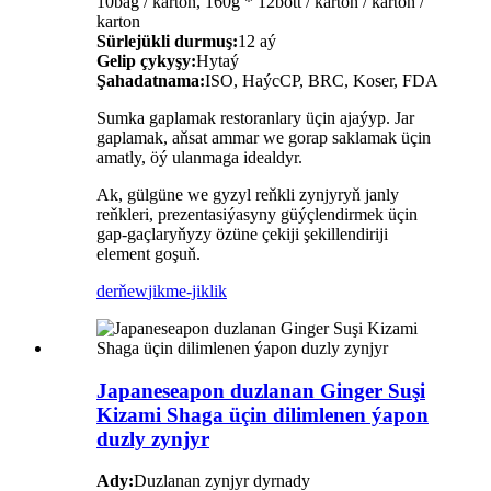
10bag / karton, 160g * 12bott / karton / karton /
karton
Sürlejükli durmuş:
12 aý
Gelip çykyşy:
Hytaý
Şahadatnama:
ISO, HaýcCP, BRC, Koser, FDA
Sumka gaplamak restoranlary üçin ajaýyp. Jar
gaplamak, aňsat ammar we gorap saklamak üçin
amatly, öý ulanmaga idealdyr.
Ak, gülgüne we gyzyl reňkli zynjyryň janly
reňkleri, prezentasiýasyny güýçlendirmek üçin
gap-gaçlaryňyzy özüne çekiji şekillendiriji
element goşuň.
derňew
jikme-jiklik
Japaneseapon duzlanan Ginger Suşi
Kizami Shaga üçin dilimlenen ýapon
duzly zynjyr
Ady:
Duzlanan zynjyr dyrnady