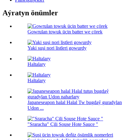
Aýratyn önümler
Gowrulan towuk üçin batter we çörek
Yaki suşi nori listleri gowurdy
Haltalary
Haltalary
Japaneseapon halal Halal Tw bugdaý guradylan
Udon ...
"Sraracha" Çili Souse Hote Sauce "