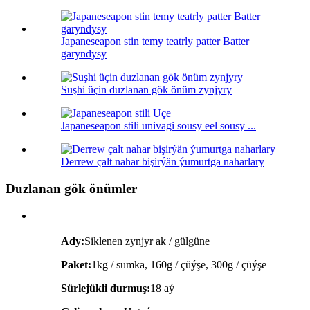
Japaneseapon stin temy teatrly patter Batter
garyndysy
Suşhi üçin duzlanan gök önüm zynjyry
Japaneseapon stili univagi sousy eel sousy ...
Derrew çalt nahar bişirýän ýumurtga naharlary
Duzlanan gök önümler
Ady:
Siklenen zynjyr ak / gülgüne
Paket:
1kg / sumka, 160g / çüýşe, 300g / çüýşe
Sürlejükli durmuş:
18 aý