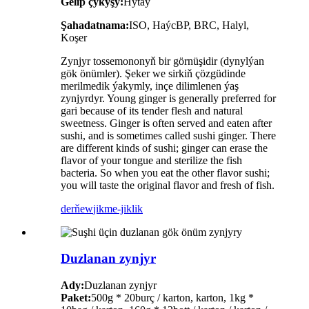
Gelip çykyşy:
Hytaý
Şahadatnama:
ISO, HaýcBP, BRC, Halyl,
Koşer
Zynjyr tossemononyň bir görnüşidir (dynylýan
gök önümler). Şeker we sirkiň çözgüdinde
merilmedik ýakymly, inçe dilimlenen ýaş
zynjyrdyr. Young ginger is generally preferred for
gari because of its tender flesh and natural
sweetness. Ginger is often served and eaten after
sushi, and is sometimes called sushi ginger. There
are different kinds of sushi; ginger can erase the
flavor of your tongue and sterilize the fish
bacteria. So when you eat the other flavor sushi;
you will taste the original flavor and fresh of fish.
derňew
jikme-jiklik
Duzlanan zynjyr
Ady:
Duzlanan zynjyr
Paket:
500g * 20burç / karton, karton, 1kg *