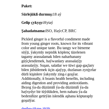
Paket:
Sürlejükli durmuş:
18 aý
Gelip çykyşy:
Hytaý
Şahadatnama:
ISO, HaýcCP, BRC
Pickled ginger is a flavorful condiment made
from young ginger roots, known for its vibrant
color and unique taste. Bu tangy we birneme
süýji, ýakymly nepislik köplenç täzelenen
tagamy arassalamak bilen naharhanany
güýçlendirmek, haýwanlary arassalaýjy
arassalaýjy. Suşan, salatlar we tüwi gap-gaçlary
bilen jübütlemek üçin ajaýyp, duzlanan zynjyrlar
dürli kişinlere ýakymly zing-i goşýar.
Additionally, it boasts health benefits, including
aiding digestion and providing antioxidants.
Bezeg ýa-da düzümiň ýa-da düzümiň ýa-da
haýsydyr bir tüýdükden, hem nahara ýa-da
bedeniňize getirýän islendik aşhana köptaraply
goşulýar.
derňew
jikme-jiklik