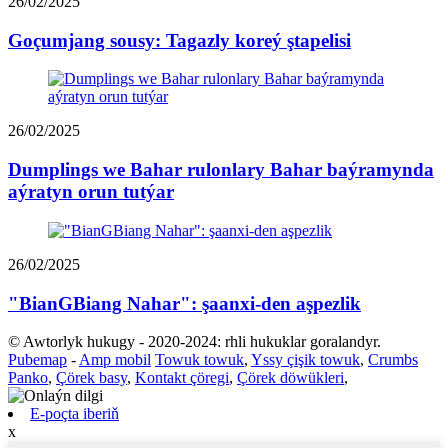
26/02/2025
Goçumjang sousy: Tagazly koreý ştapelisi
26/02/2025
Dumplings we Bahar rulonlary Bahar baýramynda
aýratyn orun tutýar
26/02/2025
"BianGBiang Nahar": şaanxi-den aşpezlik
© Awtorlyk hukugy - 2020-2024: rhli hukuklar goralandyr.
Pubemap
-
Amp mobil
Towuk towuk
,
Yssy çişik towuk
,
Crumbs
Panko
,
Çörek basy
,
Kontakt çöregi
,
Çörek döwükleri
,
E-poçta iberiň
x