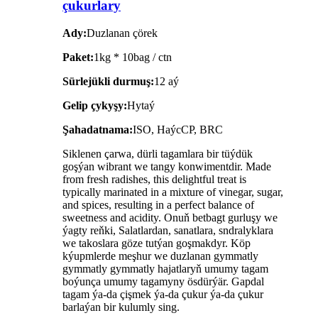
çukurlary
Ady:
Duzlanan çörek
Paket:
1kg * 10bag / ctn
Sürlejükli durmuş:
12 aý
Gelip çykyşy:
Hytaý
Şahadatnama:
ISO, HaýcCP, BRC
Siklenen çarwa, dürli tagamlara bir tüýdük
goşýan wibrant we tangy konwimentdir. Made
from fresh radishes, this delightful treat is
typically marinated in a mixture of vinegar, sugar,
and spices, resulting in a perfect balance of
sweetness and acidity. Onuň betbagt gurluşy we
ýagty reňki, Salatlardan, sanatlara, sndralyklara
we takoslara göze tutýan goşmakdyr. Köp
kýupmlerde meşhur we duzlanan gymmatly
gymmatly gymmatly hajatlaryň umumy tagam
boýunça umumy tagamyny ösdürýär. Gapdal
tagam ýa-da çişmek ýa-da çukur ýa-da çukur
barlaýan bir kulumly sing.