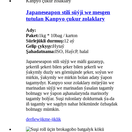
Japaneseapon stili süýji we mesgen
tutulan Kanpyo çukur zolaklary
Ady:
Paket:
1kg * 10bag / karton
Sürlejükli durmuş:
12 aý
Gelip çykyşy:
Hytaý
Şahadatnama:
ISO, HaýcP, halal
Japaneseapon stili süýji we mäňi gazanyp,
şekeriň şekeri bilen şeker bilen şekerli we
ýakymly duzly ses görnüşinde şeker, soýun we
mirkin, ýakymly we mirkin bolan adaty ýapon
tagamydyr. Kanpyo sour zolaklary möjeýän we
marinadan süýji we marinadan ýasalan tagamly
bolmagy we ýapon aşhanalarynda marinorly
tagamly bolýar. Suşi rulonlary doldurmak ýa-da
iň tagamly we sagdyn nahar hökmünde özbaşdak
bolmagy mümkin.
derňew
jikme-jiklik