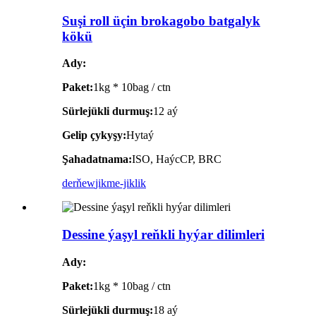
Suşi roll üçin brokagobo batgalyk
kökü
Ady:
Paket:
1kg * 10bag / ctn
Sürlejükli durmuş:
12 aý
Gelip çykyşy:
Hytaý
Şahadatnama:
ISO, HaýcCP, BRC
derňew
jikme-jiklik
Dessine ýaşyl reňkli hyýar dilimleri
Ady:
Paket:
1kg * 10bag / ctn
Sürlejükli durmuş:
18 aý